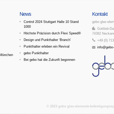
News
Kontakt
Control 2024 Stuttgart Halle 10 Stand
gebo glas-ele
1000
Gottlieb-Dai
Höchste Präzision durch Flexi Speed®
74382 Neckar
Design und Punkthalter ‘Branch’
+49 (0) 713
Punkthalter erleben ein Revival
info@gebo
gebo Punkthalter
e München
Bei gebo hat die Zukunft begonnen
© 2023 gebo glas-elemente-befestigungss