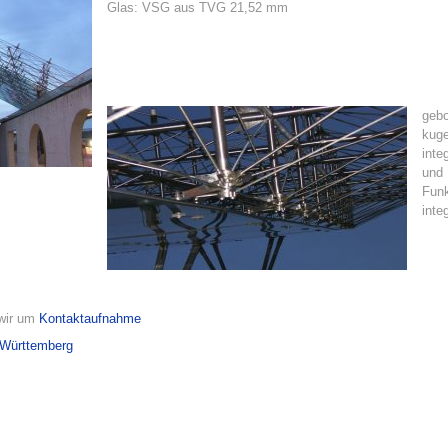
Glas: VSG aus TVG 21,52 mm
gebo
kuge
inte
und 
Funk
integ
 wir um
Kontaktaufnahme
-Württemberg