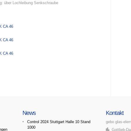
ng: über Lochleibung Senkschraube
K CA 46
K CA 46
K CA 46
News
Kontakt
Control 2024 Stuttgart Halle 10 Stand
gebo glas-ele
1000
ngen
Gottlieb-Dai