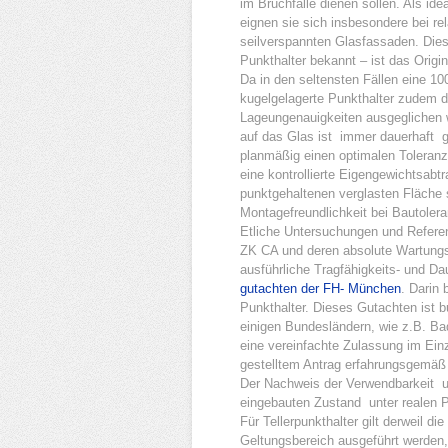
im Bruchfalle dienen sollen. Als id
eignen sie sich insbesondere bei re
seilverspannten Glasfassaden. Dies
Punkthalter bekannt – ist das Origi
Da in den seltensten Fällen eine 10
kugelgelagerte Punkthalter zudem d
Lageungenauigkeiten ausgeglichen w
auf das Glas ist immer dauerhaft ge
planmäßig einen optimalen Toleranza
eine kontrollierte Eigengewichtsab
punktgehaltenen verglasten Fläche 
Montagefreundlichkeit bei Bautoler
Etliche Untersuchungen und Referen
ZK CA und deren absolute Wartungsfr
ausführliche Tragfähigkeits- und D
gutachten der FH- München
. Darin 
Punkthalter. Dieses Gutachten ist 
einigen Bundesländern, wie z.B. Ba
eine vereinfachte Zulassung im Einz
gestelltem Antrag erfahrungsgemäß
Der Nachweis der Verwendbarkeit un
eingebauten Zustand unter realen P
Für Tellerpunkthalter gilt derweil d
Geltungsbereich ausgeführt werden,