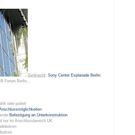
Senkrecht
:
Sony Center Esplanade Berlin
,
DBB Forum Berlin…
hlt oder poliert
Anschlussmöglichkeiten
ßende
Befestigung an Unterkonstruktion
rd nur im Anschlussbereich UK
ndebolzen
lbolzen