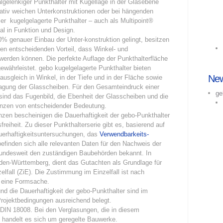
ealgelenkiger Punkthalter mit Kugellage in der Glasebene
lativ weichen Unterkonstruktionen oder bei hängenden
er kugelgelagerte Punkthalter – auch als Multipoint®
nal in Funktion und Design.
0% genauer Einbau der Unter-konstruktion gelingt, besitzen
en entscheidenden Vorteil, dass Winkel- und
erden können. Die perfekte Auflage der Punkthalterfläche
währleistet. gebo kugelgelagerte Punkthalter bieten
Ne
usgleich in Winkel, in der Tiefe und in der Fläche sowie
tragung der Glasscheiben. Für den Gesamteindruck einer
ge
sind das Fugenbild, die Ebenheit der Glasscheiben und die
anzen von entscheidender Bedeutung.
zen bescheinigen die Dauerhaftigkeit der gebo-Punkthalter
eiheit. Zu dieser Punkthalterserie gibt es, basierend auf
auerhaftigkeitsuntersuchungen, das
Verwendbarkeits-
befinden sich alle relevanten Daten für den Nachweis der
bundesweit den zuständigen Baubehörden bekannt. In
den-Württemberg, dient das Gutachten als Grundlage für
elfall (ZiE). Die Zustimmung im Einzelfall ist nach
 eine Formsache.
d die Dauerhaftigkeit der gebo-Punkthalter sind im
rojektbedingungen ausreichend belegt.
ie DIN 18008. Bei den Verglasungen, die in diesem
 handelt es sich um geregelte Bauwerke.